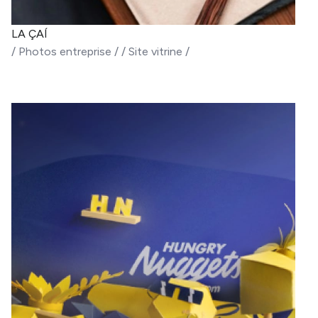
LA ÇAÍ
/
Photos entreprise
/
/
Site vitrine
/