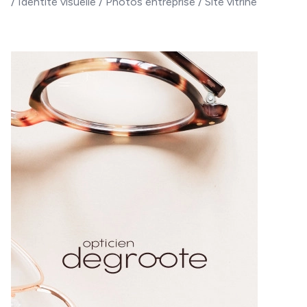
/
Identité visuelle
/
Photos entreprise
/
Site vitrine