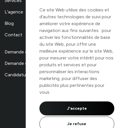
Services
Ce site Web utilise des cookies et
L'agence
d'autres technologies de suivi pour
Blog
améliorer votre expérience de
navigation aux fins suivantes :
pour
Contact
activer les fonctionnalités de base
du site Web
,
pour offrir une
meilleure expérience sur le site Web
,
Demande de devis
pour mesurer votre intérêt pour nos
Demande de stage
produits et services et pour
personnaliser les interactions
Candidature libre
marketing
,
pour diffuser des
publicités plus pertinentes pour
TOP 100
vous
.
des agences digitales
de Belgique
J'accepte
Je refuse