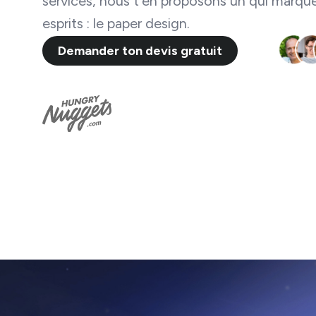
services, nous t'en proposons un qui marqu
esprits : le paper design.
Demander ton devis gratuit