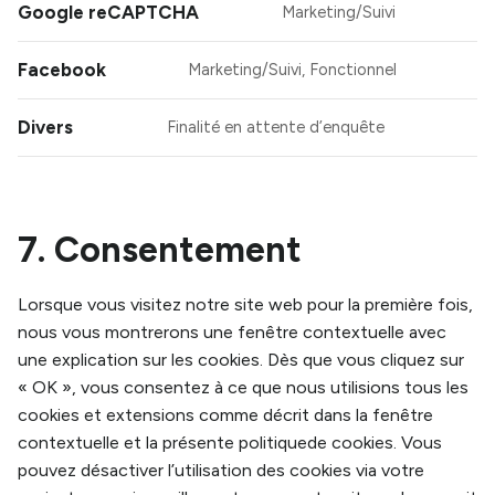
Google reCAPTCHA
Marketing/Suivi
C
to
Facebook
Marketing/Suivi, Fonctionnel
se
C
go
to
Divers
Finalité en attente d’enquête
re
se
C
f
to
se
di
7. Consentement
Lorsque vous visitez notre site web pour la première fois,
nous vous montrerons une fenêtre contextuelle avec
une explication sur les cookies. Dès que vous cliquez sur
« OK », vous consentez à ce que nous utilisions tous les
cookies et extensions comme décrit dans la fenêtre
contextuelle et la présente politiquede cookies. Vous
pouvez désactiver l’utilisation des cookies via votre