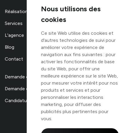
Nous utilisons des
Réalisations
cookies
Services
Ce site Web utilise des cookies et
L'agence
d'autres technologies de suivi pour
Blog
améliorer votre expérience de
navigation aux fins suivantes :
pour
Contact
activer les fonctionnalités de base
du site Web
,
pour offrir une
meilleure expérience sur le site Web
,
Demande de devis
pour mesurer votre intérêt pour nos
Demande de stage
produits et services et pour
personnaliser les interactions
Candidature libre
marketing
,
pour diffuser des
publicités plus pertinentes pour
vous
.
TOP 100
des agences digitales
de Belgique