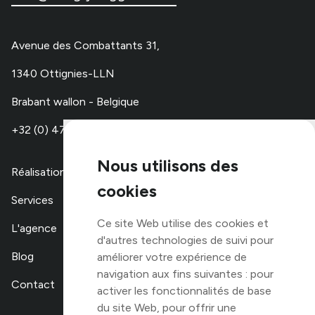
Avenue des Combattants 31,
1340 Ottignies-LLN
Brabant wallon - Belgique
+32 (0) 479 67 48 00
Nous utilisons des
Réalisations
cookies
Services
Ce site Web utilise des cookies et
L'agence
d'autres technologies de suivi pour
Blog
améliorer votre expérience de
navigation aux fins suivantes :
pour
Contact
activer les fonctionnalités de base
du site Web
,
pour offrir une