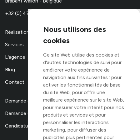
Brabant wallon - Belgique
+32 (0) 479 67 48 00
Nous utilisons des
Réalisations
cookies
Services
Ce site Web utilise des cookies et
L'agence
d'autres technologies de suivi pour
Blog
améliorer votre expérience de
navigation aux fins suivantes :
pour
Contact
activer les fonctionnalités de base
du site Web
,
pour offrir une
meilleure expérience sur le site Web
,
Demande de devis
pour mesurer votre intérêt pour nos
Demande de stage
produits et services et pour
personnaliser les interactions
Candidature libre
marketing
,
pour diffuser des
publicités plus pertinentes pour