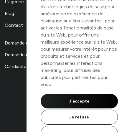
L'agence
d'autres technologies de suivi pour
Blog
améliorer votre expérience de
navigation aux fins suivantes :
pour
Contact
activer les fonctionnalités de base
du site Web
,
pour offrir une
meilleure expérience sur le site Web
,
Demande de devis
pour mesurer votre intérêt pour nos
Demande de stage
produits et services et pour
personnaliser les interactions
Candidature libre
marketing
,
pour diffuser des
publicités plus pertinentes pour
TOP 100
vous
.
des agences digitales
de Belgique
J'accepte
Je refuse