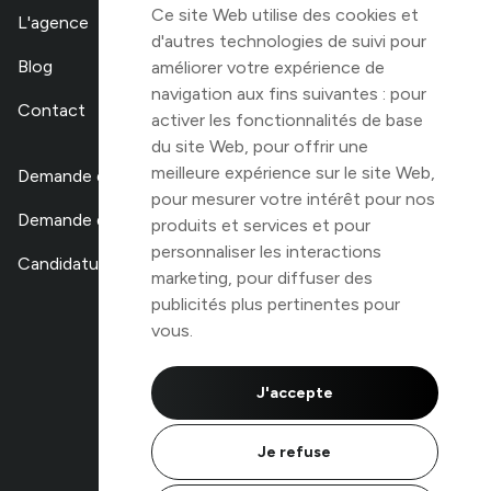
Ce site Web utilise des cookies et
L'agence
d'autres technologies de suivi pour
Blog
améliorer votre expérience de
navigation aux fins suivantes :
pour
Contact
activer les fonctionnalités de base
du site Web
,
pour offrir une
meilleure expérience sur le site Web
,
Demande de devis
pour mesurer votre intérêt pour nos
Demande de stage
produits et services et pour
personnaliser les interactions
Candidature libre
marketing
,
pour diffuser des
publicités plus pertinentes pour
vous
.
TOP 100
des agences digitales
de Belgique
J'accepte
Je refuse